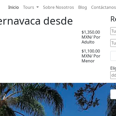
Inicio
Tours
Sobre Nosotros
Blog
Contáctanos
uernavaca desde
R
$1,350.00
MXN/ Por
Adulto
$1,100.00
MXN/ Por
Menor
Eli
Ad
Su
Su