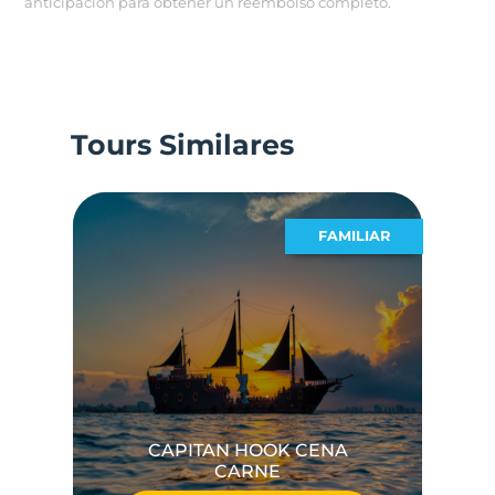
anticipación para obtener un reembolso completo.
Tours Similares
MOS
FAMILIAR
CAPITAN HOOK CENA
CARNE