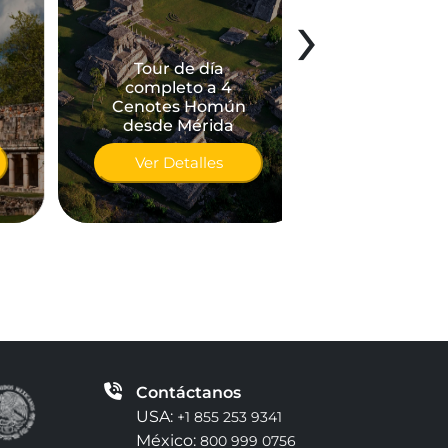
›
Tour de día
completo a 4
Cenotes Homún
Tour Celestún
desde Mérida
Mérida
Ver Detalles
Ver Detal
Contáctanos
USA:
+1 855 253 9341
México:
800 999 0756