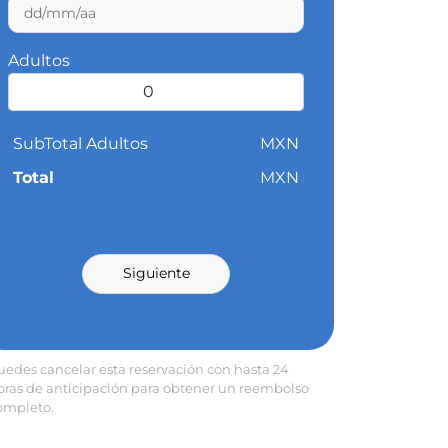
Adultos
SubTotal Adultos
MXN
Total
MXN
Siguiente
uedes cancelar esta reservación con hasta 24
oras de anticipación para obtener un reembolso
ompleto.