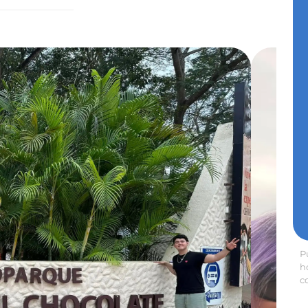
P
h
c