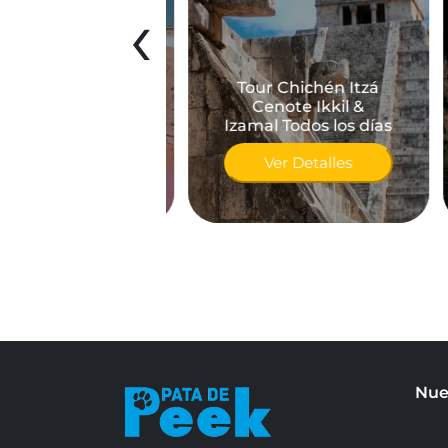
‹
COLORADAS &
Tour Chichén Itzá
A LAGARTOS
Cenote Ikkil &
SDE MÉRIDA
Izamal Todos los días
Ver Detalles
Ver Detalles
Nue