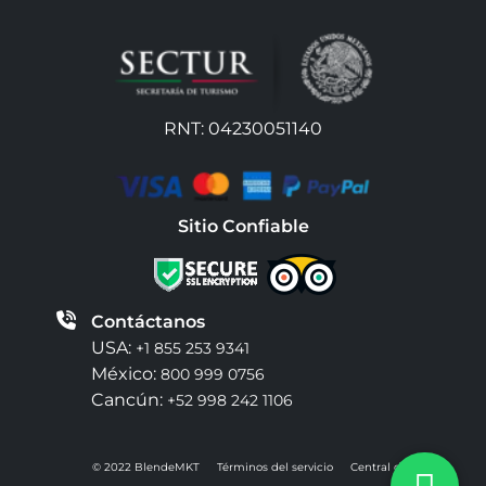
RNT: 04230051140
Sitio Confiable
Contáctanos
USA:
+1 855 253 9341
México:
800 999 0756
Cancún:
+52 998 242 1106
© 2022 BlendeMKT
Términos del servicio
Central de