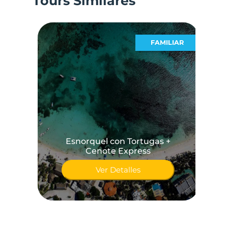
Tours Similares
ICOS
FAMILIAR
Esnorquel con Tortugas +
Cenote Express
Ver Detalles