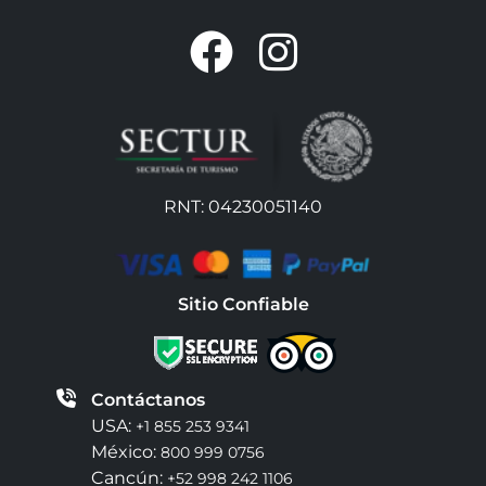
RNT: 04230051140
Sitio Confiable
Contáctanos
USA:
+1 855 253 9341
México:
800 999 0756
Cancún:
+52 998 242 1106